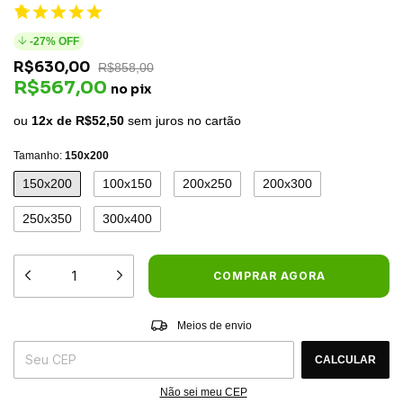
-
27
% OFF
R$630,00
R$858,00
R$567,00
no pix
ou
12x de
R$52,50
sem juros no cartão
Tamanho:
150x200
150x200
100x150
200x250
200x300
250x350
300x400
Entregas para o CEP:
ALTERAR CEP
Meios de envio
CALCULAR
Não sei meu CEP