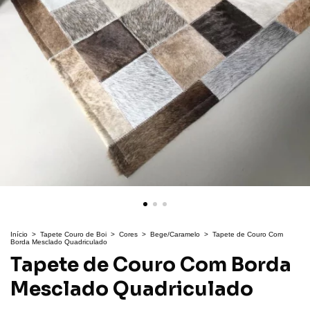
Início
>
Tapete Couro de Boi
>
Cores
>
Bege/Caramelo
>
Tapete de Couro Com
Borda Mesclado Quadriculado
Tapete de Couro Com Borda
Mesclado Quadriculado