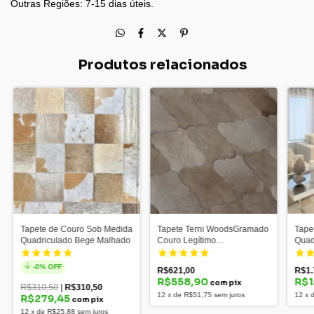
Outras Regiões: 7-15 dias úteis.
Produtos relacionados
Tapete de Couro Sob Medida
Tapete Terni WoodsGramado
Tape
Quadriculado Bege Malhado
Couro Legítimo
Quad
Bege/Caramelo
-
0
% OFF
R$621,00
R$1.
R$558,90
R$1
com pix
R$310,50
|
R$310,50
12
x
de
R$51,75
sem juros
12
x
R$279,45
com pix
12
x
de
R$25,88
sem juros