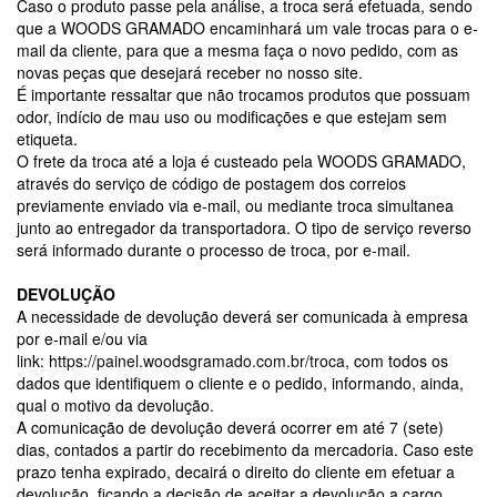
Caso o produto passe pela análise, a troca será efetuada, sendo
que a WOODS GRAMADO encaminhará um vale trocas para o e-
mail da cliente, para que a mesma faça o novo pedido, com as
novas peças que desejará receber no nosso site.
É importante ressaltar que não trocamos produtos que possuam
odor, indício de mau uso ou modificações e que estejam sem
etiqueta.
O frete da troca até a loja é custeado pela WOODS GRAMADO,
através do serviço de código de postagem dos correios
previamente enviado via e-mail, ou mediante troca simultanea
junto ao entregador da transportadora. O tipo de serviço reverso
será informado durante o processo de troca, por e-mail.
DEVOLUÇÃO
A necessidade de devolução deverá ser comunicada à empresa
por e-mail e/ou via
link:
https://painel.woodsgramado.com.br/troca
, com todos os
dados que identifiquem o cliente e o pedido, informando, ainda,
qual o motivo da devolução.
A comunicação de devolução deverá ocorrer em até 7 (sete)
dias, contados a partir do recebimento da mercadoria. Caso este
prazo tenha expirado, decairá o direito do cliente em efetuar a
devolução, ficando a decisão de aceitar a devolução a cargo