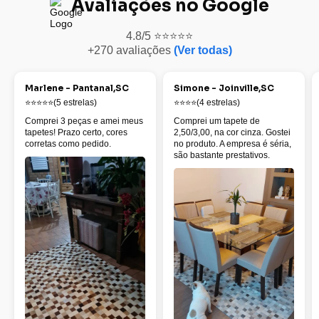
Avaliações no Google
4.8/5 ⭐⭐⭐⭐⭐
+270 avaliações
(Ver todas)
Marlene - Pantanal,SC
Simone - Joinville,SC
⭐⭐⭐⭐⭐(5 estrelas)
⭐⭐⭐⭐(4 estrelas)
Comprei 3 peças e amei meus
Comprei um tapete de
tapetes! Prazo certo, cores
2,50/3,00, na cor cinza. Gostei
corretas como pedido.
no produto. A empresa é séria,
são bastante prestativos.