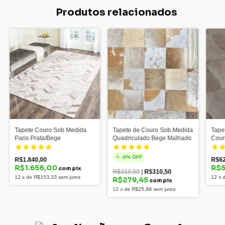
Produtos relacionados
Tapete Couro Sob Medida
Tapete de Couro Sob Medida
Tape
Paris Prata/Bege
Quadriculado Bege Malhado
Cour
Bege
-
0
% OFF
R$1.840,00
R$62
R$1.656,00
R$5
com pix
R$310,50
|
R$310,50
12
x
de
R$153,33
sem juros
12
x
R$279,45
com pix
12
x
de
R$25,88
sem juros