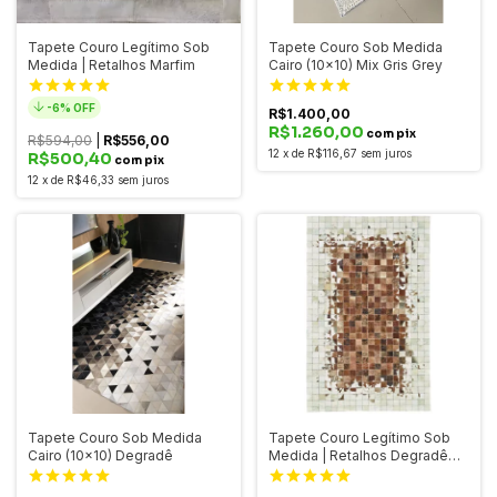
Tapete Couro Legítimo Sob
Tapete Couro Sob Medida
Medida | Retalhos Marfim
Cairo (10x10) Mix Gris Grey
-
6
% OFF
R$1.400,00
R$1.260,00
com pix
R$594,00
|
R$556,00
12
x
de
R$116,67
sem juros
R$500,40
com pix
12
x
de
R$46,33
sem juros
Tapete Couro Sob Medida
Tapete Couro Legítimo Sob
Cairo (10x10) Degradê
Medida | Retalhos Degradê
Marrom e Marfim