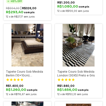
-
45
% OFF
R$1.200,00
R$1.080,00
com pix
R$594,00
|
R$326,00
12
x
de
R$100,00
sem juros
R$293,40
com pix
12
x
de
R$27,17
sem juros
Tapete Couro Sob Medida
Tapete Couro Sob Medida
Berlim (10x10cm)
London (30X5) Preto e Gris
Marfim/Creme
R$1.400,00
R$1.840,00
R$1.260,00
R$1.656,00
com pix
com pix
12
x
de
R$116,67
sem juros
12
x
de
R$153,33
sem juros