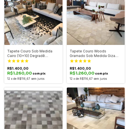
Tapete Couro Sob Medida
Tapete Couro Woods
Cairo (10x10) Degradê
Gramado Sob Medida Giza
Preto/Marfin
(20x20) Marfim
R$1.400,00
R$1.400,00
R$1.260,00
R$1.260,00
com pix
com pix
12
x
de
R$116,67
sem juros
12
x
de
R$116,67
sem juros