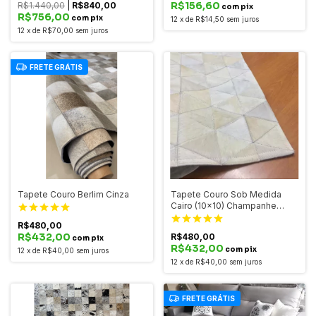
R$156,60
R$1.440,00
|
R$840,00
com pix
R$756,00
com pix
12
x
de
R$14,50
sem juros
12
x
de
R$70,00
sem juros
FRETE GRÁTIS
Tapete Couro Berlim Cinza
Tapete Couro Sob Medida
Cairo (10x10) Champanhe
Claro
R$480,00
R$432,00
R$480,00
com pix
R$432,00
com pix
12
x
de
R$40,00
sem juros
12
x
de
R$40,00
sem juros
FRETE GRÁTIS