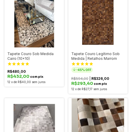
Tapete Couro Sob Medida
Tapete Couro Legítimo Sob
Cairo (10x10)
Medida | Retalhos Marrom
-
45
% OFF
R$480,00
R$432,00
com pix
R$594,00
|
R$326,00
12
x
de
R$40,00
sem juros
R$293,40
com pix
12
x
de
R$27,17
sem juros