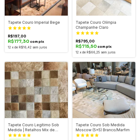
Tapete Couro Imperial Bege
Tapete Couro Olímpia
Champanhe Claro
R$197,00
R$177,30
R$795,00
com pix
R$715,50
com pix
12
x
de
R$16,42
sem juros
12
x
de
R$66,25
sem juros
Tapete Couro Legítimo Sob
Tapete Couro Sob Medida
Medida | Retalhos Mix de
Moscow (5x5) Branco/Marfim
Bege