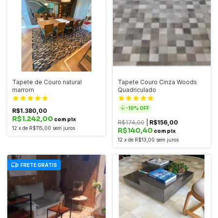
Tapete de Couro natural
Tapete Couro Cinza Woods
marrom
Quadriculado
-
10
% OFF
R$1.380,00
R$1.242,00
com pix
R$174,00
|
R$156,00
12
x
de
R$115,00
sem juros
R$140,40
com pix
12
x
de
R$13,00
sem juros
FRETE GRÁTIS