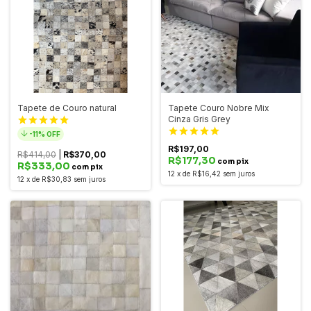
Tapete de Couro natural
Tapete Couro Nobre Mix
Cinza Gris Grey
-
11
% OFF
R$197,00
R$414,00
|
R$370,00
R$177,30
com pix
R$333,00
com pix
12
x
de
R$16,42
sem juros
12
x
de
R$30,83
sem juros