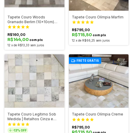
Tapete Couro Woods
Tapete Couro Olímpia Marfim
Gramado Berlim (10x10cm)
Cinza
R$795,00
R$715,50
R$160,00
com pix
R$144,00
com pix
12
x
de
R$66,25
sem juros
12
x
de
R$13,33
sem juros
FRETE GRÁTIS
Tapete Couro Legítimo Sob
Tapete Couro Olímpia Creme
Medida | Retalhos Cinza e
OffWhite
R$795,00
-
13
% OFF
R$715,50
com pix