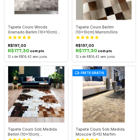
Tapete Couro Woods
Tapete Couro Berlim
Gramado Berlim (10x10cm)
(10x10cm) Marrom/Gris
Cinza Degradê
R$197,00
R$197,00
R$177,30
R$177,30
com pix
com pix
12
x
de
R$16,42
sem juros
12
x
de
R$16,42
sem juros
FRETE GRÁTIS
Tapete Couro Sob Medida
Tapete Couro Sob Medida
Berlim (10x10cm)
Moscow (5x5) Marfim
Marrom/Caramelo Exótico