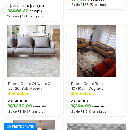
12
x
de
R$66,25
sem juros
R$594,00
|
R$518,00
R$466,20
com pix
12
x
de
R$43,17
sem juros
Tapete Couro Offwhite Giza
Tapete Couro Berlim
(20x20) Sob Medida
(10x10cm) Degradê
Marrom/Exótico/Marfim
R$1.400,00
R$160,00
R$1.260,00
R$144,00
com pix
com pix
12
x
de
R$116,67
sem juros
12
x
de
R$13,33
sem juros
FRETE GRÁTIS