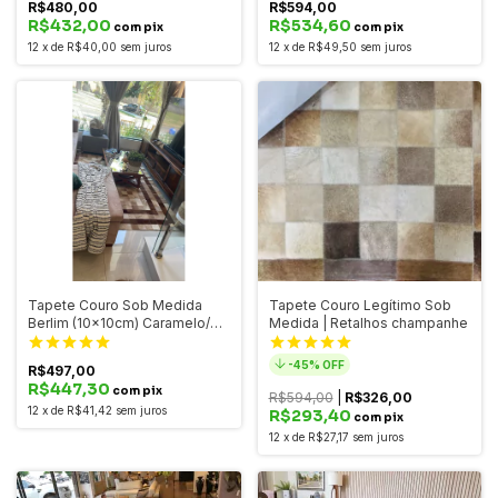
R$480,00
R$594,00
R$432,00
R$534,60
com pix
com pix
12
x
de
R$40,00
sem juros
12
x
de
R$49,50
sem juros
Tapete Couro Sob Medida
Tapete Couro Legítimo Sob
Berlim (10x10cm) Caramelo/
Medida | Retalhos champanhe
Bege Escuro com Borda
-
45
% OFF
R$497,00
R$447,30
com pix
R$594,00
|
R$326,00
12
x
de
R$41,42
sem juros
R$293,40
com pix
12
x
de
R$27,17
sem juros