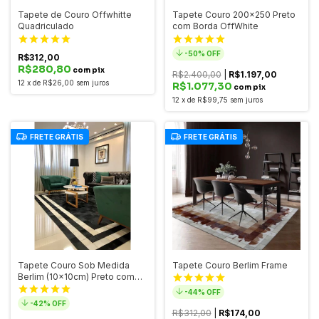
Tapete de Couro Offwhitte
Tapete Couro 200x250 Preto
Quadriculado
com Borda OffWhite
-
50
% OFF
R$312,00
R$280,80
com pix
R$2.400,00
|
R$1.197,00
12
x
de
R$26,00
sem juros
R$1.077,30
com pix
12
x
de
R$99,75
sem juros
FRETE GRÁTIS
FRETE GRÁTIS
Tapete Couro Sob Medida
Tapete Couro Berlim Frame
Berlim (10x10cm) Preto com
Borda OffWhite
-
44
% OFF
-
42
% OFF
R$312,00
|
R$174,00