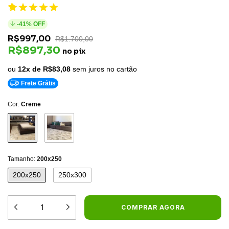
-
41
% OFF
R$997,00
R$1.700,00
R$897,30
no pix
ou
12x de
R$83,08
sem juros no cartão
Frete Grátis
Cor:
Creme
Tamanho:
200x250
200x250
250x300