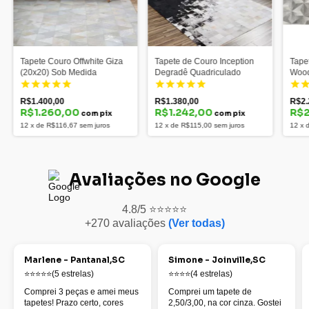
Tapete Couro Offwhite Giza
Tapete de Couro Inception
Tape
(20x20) Sob Medida
Degradê Quadriculado
Woo
Bovi
R$1.400,00
R$1.380,00
R$2.
R$1.260,00
R$1.242,00
R$2
com pix
com pix
12
x
de
R$116,67
sem juros
12
x
de
R$115,00
sem juros
12
x
Avaliações no Google
4.8/5 ⭐⭐⭐⭐⭐
+270 avaliações
(Ver todas)
Marlene - Pantanal,SC
Simone - Joinville,SC
⭐⭐⭐⭐⭐(5 estrelas)
⭐⭐⭐⭐(4 estrelas)
Comprei 3 peças e amei meus
Comprei um tapete de
tapetes! Prazo certo, cores
2,50/3,00, na cor cinza. Gostei